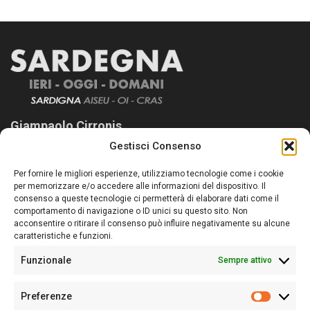
Giampaolo Cirronis
Gestisci Consenso
Sardegna Ieri-Oggi-Domani nasce per informare “liberamente” i
lettori su quanto accade in Sardegna, con un occhio rivolto al
Per fornire le migliori esperienze, utilizziamo tecnologie come i cookie
nostro passato e, soprattutto, al nostro futuro
per memorizzare e/o accedere alle informazioni del dispositivo. Il
consenso a queste tecnologie ci permetterà di elaborare dati come il
Follow Us
comportamento di navigazione o ID unici su questo sito. Non
acconsentire o ritirare il consenso può influire negativamente su alcune
caratteristiche e funzioni.
Funzionale
Sempre attivo
Editore:
Giampaolo Cirronis Ditta individuale
Preferenze
Sede:
Via Cristoforo Colombo 09013 Carbonia
Prefere