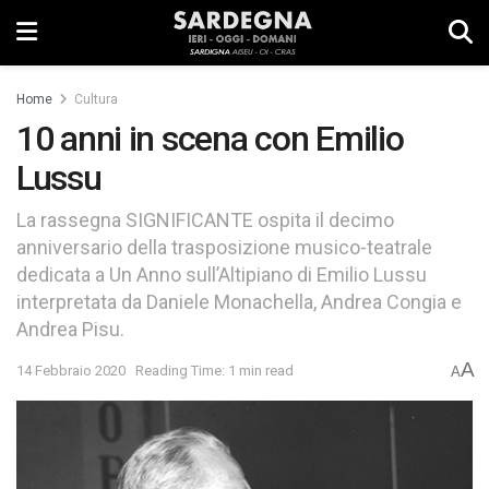
Home
Cultura
10 anni in scena con Emilio
Lussu
La rassegna SIGNIFICANTE ospita il decimo
anniversario della trasposizione musico-teatrale
dedicata a Un Anno sull’Altipiano di Emilio Lussu
interpretata da Daniele Monachella, Andrea Congia e
Andrea Pisu.
A
14 Febbraio 2020
Reading Time: 1 min read
A