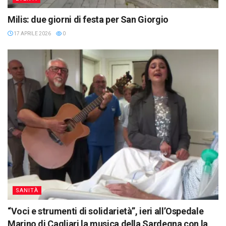
Milis: due giorni di festa per San Giorgio
17 APRILE 2026
0
SANITÀ
“Voci e strumenti di solidarietà”, ieri all’Ospedale
Marino di Cagliari la musica della Sardegna con la