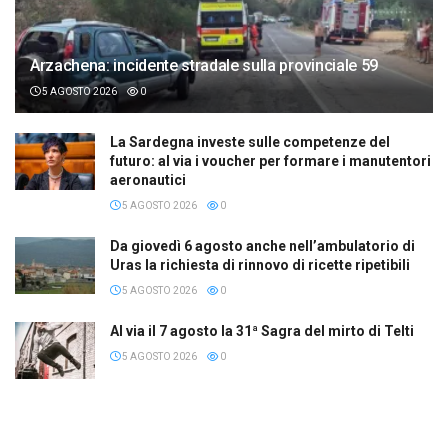
Arzachena: incidente stradale sulla provinciale 59
5 AGOSTO 2026
0
La Sardegna investe sulle competenze del
futuro: al via i voucher per formare i manutentori
aeronautici
5 AGOSTO 2026
0
Da giovedì 6 agosto anche nell’ambulatorio di
Uras la richiesta di rinnovo di ricette ripetibili
5 AGOSTO 2026
0
Al via il 7 agosto la 31ª Sagra del mirto di Telti
5 AGOSTO 2026
0