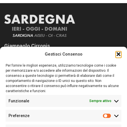
Giampaolo Cirronis
Gestisci Consenso
Sardegna Ieri-Oggi-Domani nasce per informare “liberamente” i
lettori su quanto accade in Sardegna, con un occhio rivolto al
Per fornire le migliori esperienze, utilizziamo tecnologie come i cookie
nostro passato e, soprattutto, al nostro futuro
per memorizzare e/o accedere alle informazioni del dispositivo. Il
consenso a queste tecnologie ci permetterà di elaborare dati come il
Follow Us
comportamento di navigazione o ID unici su questo sito. Non
acconsentire o ritirare il consenso può influire negativamente su alcune
caratteristiche e funzioni.
Funzionale
Sempre attivo
Editore:
Giampaolo Cirronis Ditta individuale
Preferenze
Sede:
Via Cristoforo Colombo 09013 Carbonia
Prefere
Direttore responsabile:
Giampaolo Cirronis