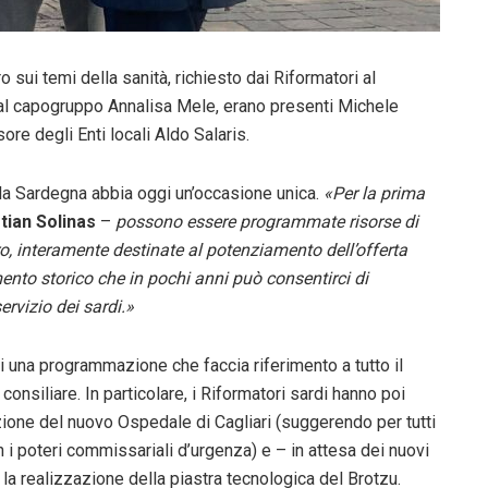
o sui temi della sanità, richiesto dai Riformatori al
 al capogruppo Annalisa Mele, erano presenti Michele
re degli Enti locali Aldo Salaris.
 la Sardegna abbia oggi un’occasione unica.
«Per la prima
tian Solinas
–
possono essere programmate risorse di
ro, interamente destinate al potenziamento dell’offerta
ento storico
che in pochi anni può consentirci di
ervizio dei sardi.»
i una programmazione che faccia riferimento a tutto il
o consiliare. In particolare, i Riformatori sardi hanno poi
zione del nuovo Ospedale di Cagliari (suggerendo per tutti
n i poteri commissariali d’urgenza) e – in attesa dei nuovi
r la realizzazione della piastra tecnologica del Brotzu.