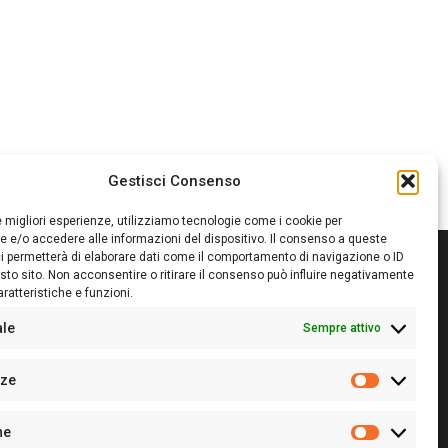
Gestisci Consenso
le migliori esperienze, utilizziamo tecnologie come i cookie per
 e/o accedere alle informazioni del dispositivo. Il consenso a queste
i permetterà di elaborare dati come il comportamento di navigazione o ID
sto sito. Non acconsentire o ritirare il consenso può influire negativamente
ratteristiche e funzioni.
itore:
Giampaolo Cirronis Ditta individuale
ede:
Via Cristoforo Colombo 09013 Carbonia
ale
Sempre attivo
rettore responsabile:
Giampaolo Cirronis
rtita IVA
02270380922
nze
 di iscrizione al ROC:
9294
Preferenz
 di iscrizione al Registro Stampa Tribunale di Cagliari:
he
 128/2020 del 10/02/2020
Statistiche