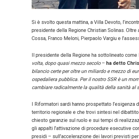
Si è svolto questa mattina, a Villa Devoto, l’incontr
presidente della Regione Christian Solinas. Oltre
Cossa, Franco Meloni, Pierpaolo Vargiu e l’assesso
Il presidente della Regione ha sottolineato come
volta, dopo quasi mezzo secolo
–
ha detto Chris
bilancio certe per oltre un miliardo e mezzo di eu
ospedaliera pubblica. Per il nostro SSR è un mom
cambiare radicalmente la qualità della sanità al s
I Riformatori sardi hanno prospettato l’esigenza d
territorio regionale e che trovi sintesi nel dibattit
chiesto garanzie sul ruolo e sui tempi di realizza
gli appalti l’attivazione di procedure esecutive co
presidi – sull’accelerazione dei lavori previsti pe