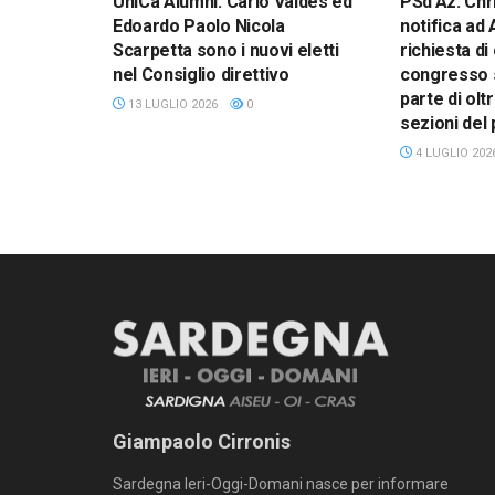
UniCa Alumni: Carlo Valdes ed
PSd’Az: Chr
Edoardo Paolo Nicola
notifica ad
Scarpetta sono i nuovi eletti
richiesta d
nel Consiglio direttivo
congresso s
parte di oltr
13 LUGLIO 2026
0
sezioni del 
4 LUGLIO 202
Giampaolo Cirronis
Sardegna Ieri-Oggi-Domani nasce per informare