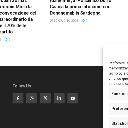
istian Solinas
Alzheimer, al Policlinico Duilio
 Antonio Moro la
Casula la prima infusione con
i convocazione del
Donanemab in Sardegna
traordinario da
30 GIUGNO 2026
0
e il 70% delle
partito
6
0
Per fornire 
memorizzare
tecnologie c
unici su que
su alcune ca
Follow Us
Ed
S
Funzion
Di
Pa
Prefere
N°
N°
Statistic
N°