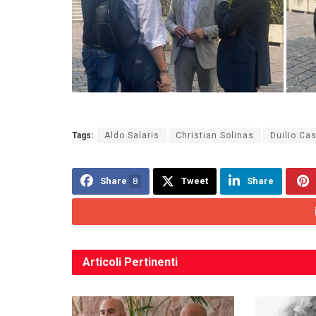
Tags:
Aldo Salaris
Christian Solinas
Duilio Ca
Share
8
Tweet
Share
Articoli
Pertinenti