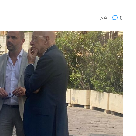
A
0
A