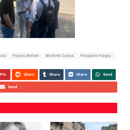
sula
Franco Meloni
Michele Cossa
Pierpaolo Vargiu
Pin
Share
Share
Share
Send
Send