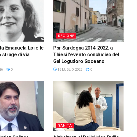
REGIONE
da Emanuela Loi e le
Psr Sardegna 2014-2022. a
a strage di via
Thiesi l’evento conclusivo del
Gal Logudoro Goceano
26
0
16 LUGLIO 2026
0
SANITÀ