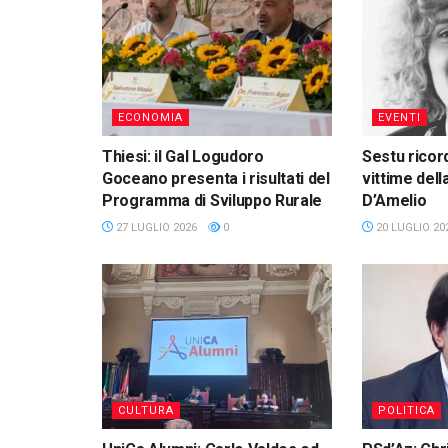
ECONOMIA
EVENTI
Thiesi: il Gal Logudoro
Sestu ricor
Goceano presenta i risultati del
vittime dell
Programma di Sviluppo Rurale
D’Amelio
27 LUGLIO 2026
0
20 LUGLIO 20
CULTURA
POLITICA