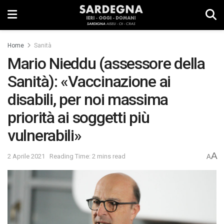
Home
Sanità
Mario Nieddu (assessore della
Sanità): «Vaccinazione ai
disabili, per noi massima
priorità ai soggetti più
vulnerabili»
A
2 Aprile 2021
Reading Time: 2 mins read
A