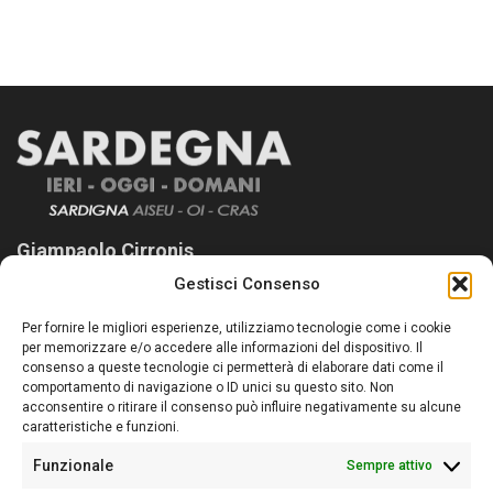
Giampaolo Cirronis
Gestisci Consenso
Sardegna Ieri-Oggi-Domani nasce per informare “liberamente” i
lettori su quanto accade in Sardegna, con un occhio rivolto al
Per fornire le migliori esperienze, utilizziamo tecnologie come i cookie
nostro passato e, soprattutto, al nostro futuro
per memorizzare e/o accedere alle informazioni del dispositivo. Il
consenso a queste tecnologie ci permetterà di elaborare dati come il
Follow Us
comportamento di navigazione o ID unici su questo sito. Non
acconsentire o ritirare il consenso può influire negativamente su alcune
caratteristiche e funzioni.
Funzionale
Sempre attivo