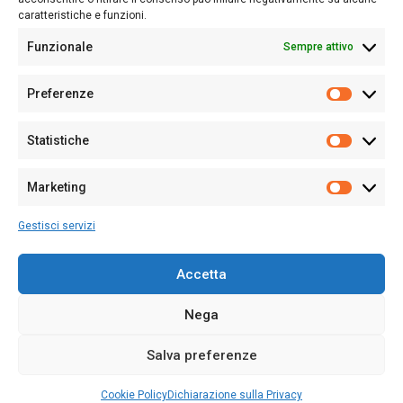
caratteristiche e funzioni.
Funzionale
Sempre attivo
Editore:
Giampaolo Cirronis Ditta individuale
Preferenze
Sede:
Via Cristoforo Colombo 09013 Carbonia
Prefere
Direttore responsabile:
Giampaolo Cirronis
Partita IVA
02270380922
Statistiche
Statistic
N° di iscrizione al ROC:
9294
N° di iscrizione al Registro Stampa Tribunale di Cagliari:
N°
Marketing
128/2020 del 10/02/2020
Marketi
Tel.
+39 391 1265423
Gestisci servizi
Per la Pubblicità:
+39 328 6132020
Accetta
Nega
Cookie Policy
Privacy Policy
Contatti
Salva preferenze
© 2020-2026
Sardegna Ieri-Oggi-Domani
- Tutti i diritti sono riservati -
Powered by
ENKEY
.
Cookie Policy
Dichiarazione sulla Privacy