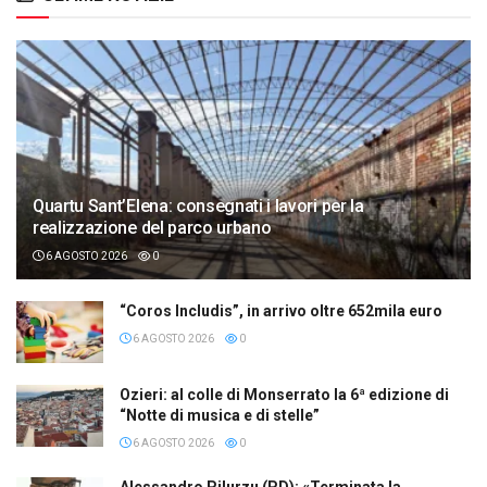
Quartu Sant’Elena: consegnati i lavori per la
realizzazione del parco urbano
6 AGOSTO 2026
0
“Coros Includis”, in arrivo oltre 652mila euro
6 AGOSTO 2026
0
Ozieri: al colle di Monserrato la 6ª edizione di
“Notte di musica e di stelle”
6 AGOSTO 2026
0