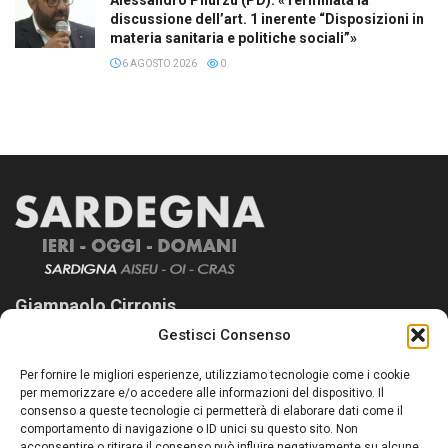
Alessandro Pilurzu (PD): «Terminata la
discussione dell’art. 1 inerente “Disposizioni in
materia sanitaria e politiche sociali”»
6 AGOSTO 2026
0
Giampaolo Cirronis
Gestisci Consenso
Sardegna Ieri-Oggi-Domani nasce per informare “liberamente” i
lettori su quanto accade in Sardegna, con un occhio rivolto al
Per fornire le migliori esperienze, utilizziamo tecnologie come i cookie
nostro passato e, soprattutto, al nostro futuro
per memorizzare e/o accedere alle informazioni del dispositivo. Il
consenso a queste tecnologie ci permetterà di elaborare dati come il
Follow Us
comportamento di navigazione o ID unici su questo sito. Non
acconsentire o ritirare il consenso può influire negativamente su alcune