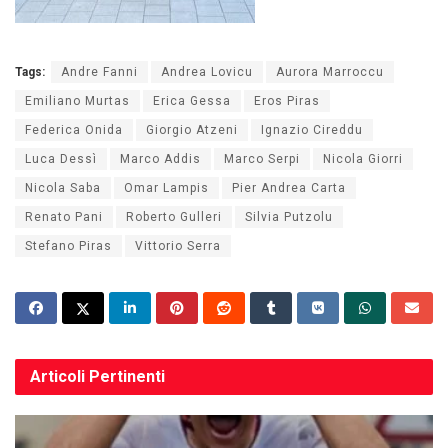
Tags:
Andre Fanni
Andrea Lovicu
Aurora Marroccu
Emiliano Murtas
Erica Gessa
Eros Piras
Federica Onida
Giorgio Atzeni
Ignazio Cireddu
Luca Dessì
Marco Addis
Marco Serpi
Nicola Giorri
Nicola Saba
Omar Lampis
Pier Andrea Carta
Renato Pani
Roberto Gulleri
Silvia Putzolu
Stefano Piras
Vittorio Serra
Articoli
Pertinenti