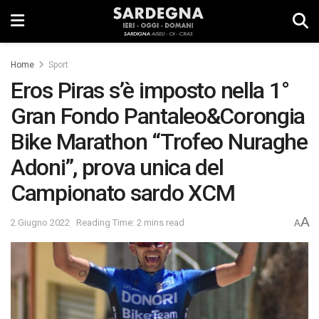
Home
Sport
Eros Piras s’è imposto nella 1°
Gran Fondo Pantaleo&Corongia
Bike Marathon “Trofeo Nuraghe
Adoni”, prova unica del
Campionato sardo XCM
A
2 Giugno 2022
Reading Time: 2 mins read
A