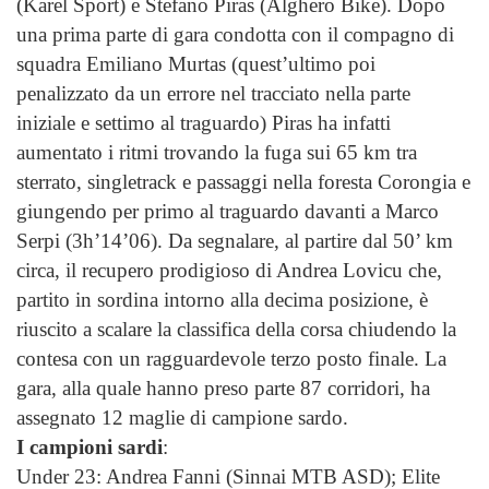
(Karel Sport) e Stefano Piras (Alghero Bike). Dopo
una prima parte di gara condotta con il compagno di
squadra Emiliano Murtas (quest’ultimo poi
penalizzato da un errore nel tracciato nella parte
iniziale e settimo al traguardo) Piras ha infatti
aumentato i ritmi trovando la fuga sui 65 km tra
sterrato, singletrack e passaggi nella foresta Corongia e
giungendo per primo al traguardo davanti a Marco
Serpi (3h’14’06). Da segnalare, al partire dal 50’ km
circa, il recupero prodigioso di Andrea Lovicu che,
partito in sordina intorno alla decima posizione, è
riuscito a scalare la classifica della corsa chiudendo la
contesa con un ragguardevole terzo posto finale. La
gara, alla quale hanno preso parte 87 corridori, ha
assegnato 12 maglie di campione sardo.
I campioni sardi
:
Under 23: Andrea Fanni (Sinnai MTB ASD); Elite