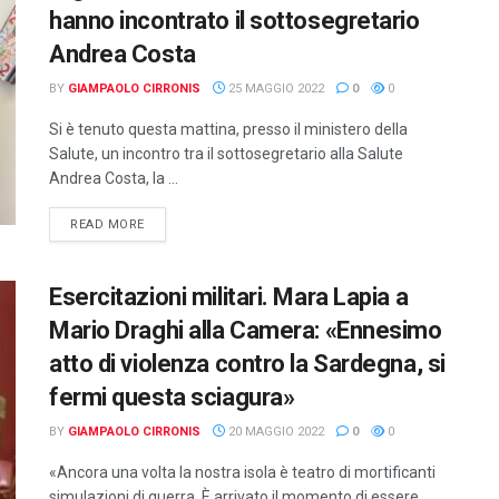
hanno incontrato il sottosegretario
Andrea Costa
BY
GIAMPAOLO CIRRONIS
25 MAGGIO 2022
0
0
Si è tenuto questa mattina, presso il ministero della
Salute, un incontro tra il sottosegretario alla Salute
Andrea Costa, la ...
DETAILS
READ MORE
Esercitazioni militari. Mara Lapia a
Mario Draghi alla Camera: «Ennesimo
atto di violenza contro la Sardegna, si
fermi questa sciagura»
BY
GIAMPAOLO CIRRONIS
20 MAGGIO 2022
0
0
«Ancora una volta la nostra isola è teatro di mortificanti
simulazioni di guerra. È arrivato il momento di essere