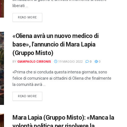
liberati ...
DETAILS
READ MORE
«Oliena avrà un nuovo medico di
base», l’annuncio di Mara Lapia
(Gruppo Misto)
BY
GIAMPAOLO CIRRONIS
19 MAGGIO 2022
0
0
«Prima che si concluda questa intensa giornata, sono
felice di comunicare ai cittadini di Oliena che finalmente
la comunità avrà ...
DETAILS
READ MORE
Mara Lapia (Gruppo Misto): «Manca la
volontà politica per risolvere la