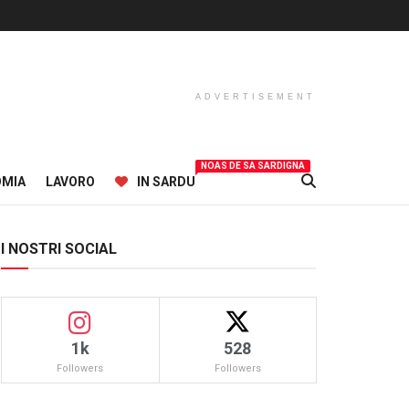
ADVERTISEMENT
NOAS DE SA SARDIGNA
OMIA
LAVORO
IN SARDU
I NOSTRI SOCIAL
1k
528
Followers
Followers