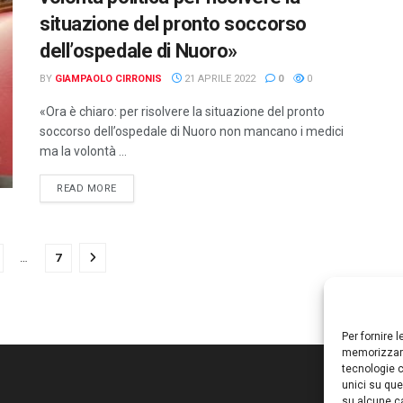
situazione del pronto soccorso
dell’ospedale di Nuoro»
BY
GIAMPAOLO CIRRONIS
21 APRILE 2022
0
0
«Ora è chiaro: per risolvere la situazione del pronto
soccorso dell’ospedale di Nuoro non mancano i medici
ma la volontà ...
DETAILS
READ MORE
…
7
Per fornire 
memorizzare
tecnologie c
unici su que
su alcune ca