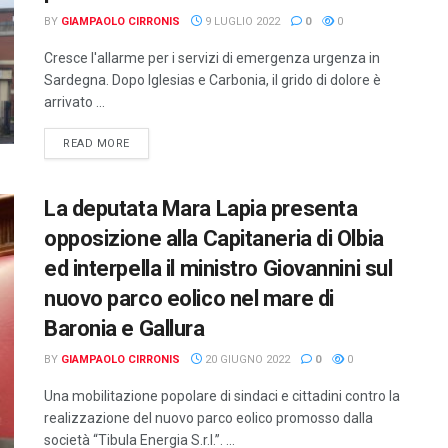
BY
GIAMPAOLO CIRRONIS
9 LUGLIO 2022
0
0
Cresce l'allarme per i servizi di emergenza urgenza in
Sardegna. Dopo Iglesias e Carbonia, il grido di dolore è
arrivato ...
DETAILS
READ MORE
La deputata Mara Lapia presenta
opposizione alla Capitaneria di Olbia
ed interpella il ministro Giovannini sul
nuovo parco eolico nel mare di
Baronia e Gallura
BY
GIAMPAOLO CIRRONIS
20 GIUGNO 2022
0
0
Una mobilitazione popolare di sindaci e cittadini contro la
realizzazione del nuovo parco eolico promosso dalla
società “Tibula Energia S.r.l.”. ...