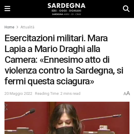
Home
Attualità
Esercitazioni militari. Mara
Lapia a Mario Draghi alla
Camera: «Ennesimo atto di
violenza contro la Sardegna, si
fermi questa sciagura»
A
20 Maggio 2022
Reading Time: 2 mins read
A