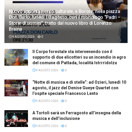
Nuovo appuntamento culturale, a Borore, nella piazza
Don Carlo, lunedì 10 agosto, con il monologo “Padri –
Storie di uomini”, tratto dal nuovo libro di Lorenzo
Braina
9 AGOSTO 2026
0
Il Corpo forestale sta intervenendo con il
supporto di due elicotteri su un incendio in agro
del comune di Pattada, località Istrrridolzu
9 AGOSTO 2026
0
“Notte di musica e di stelle”: ad Ozieri, lunedì 10
agosto, il jazz del Denise Gueye Quartet con
l’ospite speciale Francesco Lento
9 AGOSTO 2026
0
A Tortolì sarà un Ferragosto all’insegna della
musica e dell’inclusione
9 AGOSTO 2026
0