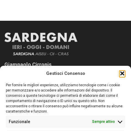
Giampaolo Cirronis
Gestisci Consenso
Sardegna Ieri-Oggi-Domani nasce per informare “liberamente” i
lettori su quanto accade in Sardegna, con un occhio rivolto al
Per fornire le migliori esperienze, utilizziamo tecnologie come i cookie
nostro passato e, soprattutto, al nostro futuro
per memorizzare e/o accedere alle informazioni del dispositivo. Il
consenso a queste tecnologie ci permetterà di elaborare dati come il
Follow Us
comportamento di navigazione o ID unici su questo sito. Non
acconsentire o ritirare il consenso può influire negativamente su alcune
caratteristiche e funzioni.
Funzionale
Sempre attivo
Editore:
Giampaolo Cirronis Ditta individuale