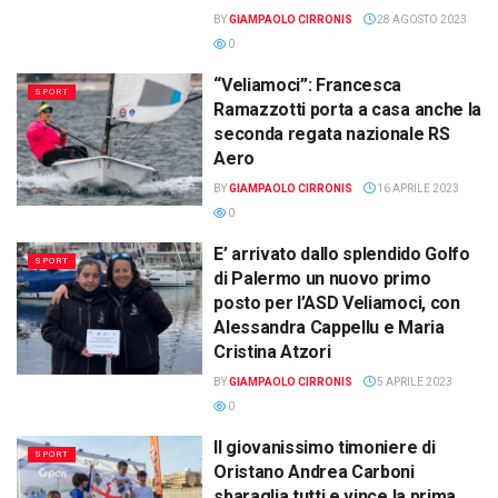
BY
GIAMPAOLO CIRRONIS
28 AGOSTO 2023
0
“Veliamoci”: Francesca
SPORT
Ramazzotti porta a casa anche la
seconda regata nazionale RS
Aero
BY
GIAMPAOLO CIRRONIS
16 APRILE 2023
0
E’ arrivato dallo splendido Golfo
SPORT
di Palermo un nuovo primo
posto per l’ASD Veliamoci, con
Alessandra Cappellu e Maria
Cristina Atzori
BY
GIAMPAOLO CIRRONIS
5 APRILE 2023
0
Il giovanissimo timoniere di
SPORT
Oristano Andrea Carboni
sbaraglia tutti e vince la prima