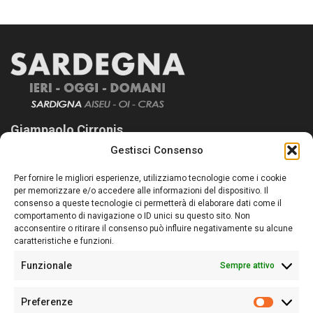
Giampaolo Cirronis
Gestisci Consenso
Sardegna Ieri-Oggi-Domani nasce per informare “liberamente” i
lettori su quanto accade in Sardegna, con un occhio rivolto al
Per fornire le migliori esperienze, utilizziamo tecnologie come i cookie
nostro passato e, soprattutto, al nostro futuro
per memorizzare e/o accedere alle informazioni del dispositivo. Il
consenso a queste tecnologie ci permetterà di elaborare dati come il
Follow Us
comportamento di navigazione o ID unici su questo sito. Non
acconsentire o ritirare il consenso può influire negativamente su alcune
caratteristiche e funzioni.
Funzionale
Sempre attivo
Editore:
Giampaolo Cirronis Ditta individuale
Preferenze
Sede:
Via Cristoforo Colombo 09013 Carbonia
Prefere