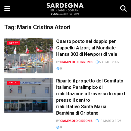
Tag:
Maria Cristina Atzori
Quarto posto nel doppio per
SPORT
Cappellu-Atzori, al Mondiale
Hansa 303 di Newport di vela
BY
GIAMPAOLO CIRRONIS
5 APRILE 2025
0
Riparte il progetto del Comitato
SPORT
Italiano Paralimpico di
riabilitazione attraverso lo sport
presso il centro
riabilitativo Santa Maria
Bambina di Oristano
BY
GIAMPAOLO CIRRONIS
19 MARZO 2025
0