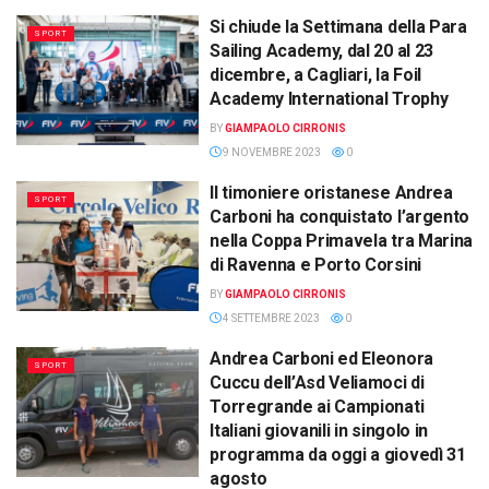
Si chiude la Settimana della Para
SPORT
Sailing Academy, dal 20 al 23
dicembre, a Cagliari, la Foil
Academy International Trophy
BY
GIAMPAOLO CIRRONIS
9 NOVEMBRE 2023
0
Il timoniere oristanese Andrea
SPORT
Carboni ha conquistato l’argento
nella Coppa Primavela tra Marina
di Ravenna e Porto Corsini
BY
GIAMPAOLO CIRRONIS
4 SETTEMBRE 2023
0
Andrea Carboni ed Eleonora
SPORT
Cuccu dell’Asd Veliamoci di
Torregrande ai Campionati
Italiani giovanili in singolo in
programma da oggi a giovedì 31
agosto