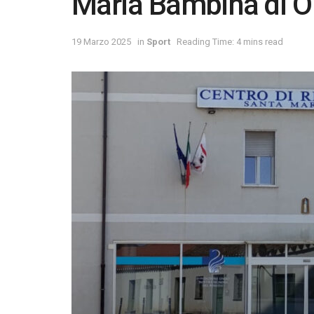
Maria Bambina di O
19 Marzo 2025
in
Sport
Reading Time: 4 mins read