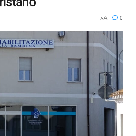
ristano
A
0
A