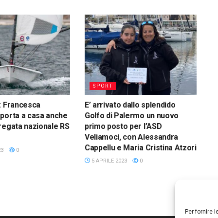
SPORT
: Francesca
E’ arrivato dallo splendido
porta a casa anche
Golfo di Palermo un nuovo
regata nazionale RS
primo posto per l’ASD
Veliamoci, con Alessandra
Cappellu e Maria Cristina Atzori
23
0
5 APRILE 2023
0
Per fornire 