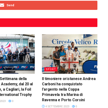
Send
SPORT
 Settimana della
Il timoniere oristanese Andrea
 Academy, dal 20 al
Carboni ha conquistato
 a Cagliari, la Foil
l’argento nella Coppa
ernational Trophy
Primavela tra Marina di
Ravenna e Porto Corsini
2023
0
4 SETTEMBRE 2023
0