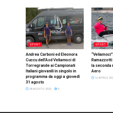
SPORT
SPORT
Andrea Carboni ed Eleonora
“Veliamoci”
Cuccu dell’Asd Veliamoci di
Ramazzotti 
Torregrande ai Campionati
la seconda 
Italiani giovanili in singolo in
Aero
programma da oggi a giovedì
16 APRILE 20
31 agosto
28 AGOSTO 2023
0