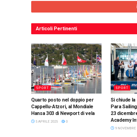
Articoli
Pertinenti
SPORT
SPORT
Quarto posto nel doppio per
Si chiude la
Cappellu-Atzori, al Mondiale
Para Sailing
Hansa 303 di Newport di vela
23 dicembre,
Academy Int
5 APRILE 2025
0
9 NOVEMBRE 