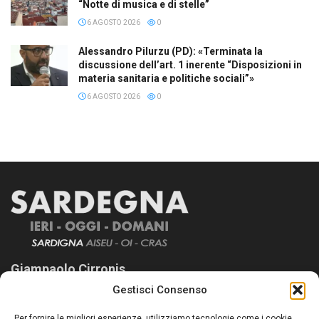
“Notte di musica e di stelle”
6 AGOSTO 2026
0
Alessandro Pilurzu (PD): «Terminata la
discussione dell’art. 1 inerente “Disposizioni in
materia sanitaria e politiche sociali”»
6 AGOSTO 2026
0
Giampaolo Cirronis
Gestisci Consenso
Sardegna Ieri-Oggi-Domani nasce per informare “liberamente” i
lettori su quanto accade in Sardegna, con un occhio rivolto al
Per fornire le migliori esperienze, utilizziamo tecnologie come i cookie