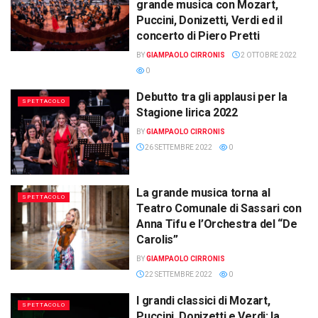
grande musica con Mozart,
Puccini, Donizetti, Verdi ed il
concerto di Piero Pretti
BY
GIAMPAOLO CIRRONIS
2 OTTOBRE 2022
0
Debutto tra gli applausi per la
SPETTACOLO
Stagione lirica 2022
BY
GIAMPAOLO CIRRONIS
26 SETTEMBRE 2022
0
La grande musica torna al
SPETTACOLO
Teatro Comunale di Sassari con
Anna Tifu e l’Orchestra del “De
Carolis”
BY
GIAMPAOLO CIRRONIS
22 SETTEMBRE 2022
0
I grandi classici di Mozart,
SPETTACOLO
Puccini, Donizetti e Verdi: la