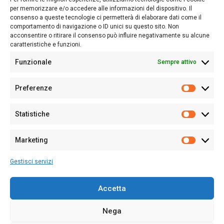
nostro passato e, soprattutto, al nostro futuro
per memorizzare e/o accedere alle informazioni del dispositivo. Il
consenso a queste tecnologie ci permetterà di elaborare dati come il
Follow Us
comportamento di navigazione o ID unici su questo sito. Non
acconsentire o ritirare il consenso può influire negativamente su alcune
caratteristiche e funzioni.
Funzionale
Sempre attivo
Editore:
Giampaolo Cirronis Ditta individuale
Preferenze
Sede:
Via Cristoforo Colombo 09013 Carbonia
Prefere
Direttore responsabile:
Giampaolo Cirronis
Partita IVA
02270380922
Statistiche
Statistic
N° di iscrizione al ROC:
9294
N° di iscrizione al Registro Stampa Tribunale di Cagliari:
N°
Marketing
128/2020 del 10/02/2020
Marketi
Tel.
+39 391 1265423
Gestisci servizi
Per la Pubblicità:
+39 328 6132020
Accetta
Nega
Cookie Policy
Privacy Policy
Contatti