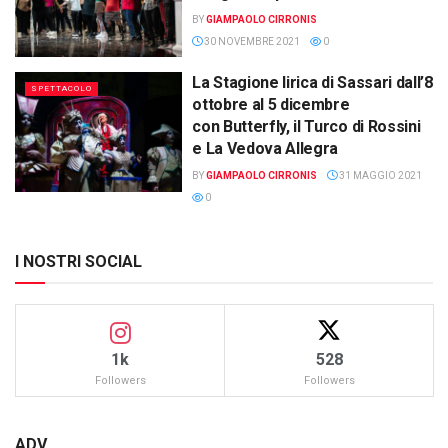
BY
GIAMPAOLO CIRRONIS
30 NOVEMBRE 2021
0
La Stagione lirica di Sassari dall’8
SPETTACOLO
ottobre al 5 dicembre
con Butterfly, il Turco di Rossini
e La Vedova Allegra
BY
GIAMPAOLO CIRRONIS
31 MAGGIO 2021
0
I NOSTRI SOCIAL
1k
528
Followers
Followers
ADV