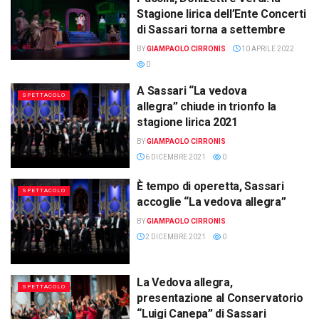
Stagione lirica dell’Ente Concerti
di Sassari torna a settembre
BY
GIAMPAOLO CIRRONIS
10 APRILE 2022
0
A Sassari “La vedova
SPETTACOLO
allegra” chiude in trionfo la
stagione lirica 2021
BY
GIAMPAOLO CIRRONIS
6 DICEMBRE 2021
0
È tempo di operetta, Sassari
SPETTACOLO
accoglie “La vedova allegra”
BY
GIAMPAOLO CIRRONIS
2 DICEMBRE 2021
0
La Vedova allegra,
SPETTACOLO
presentazione al Conservatorio
“Luigi Canepa” di Sassari