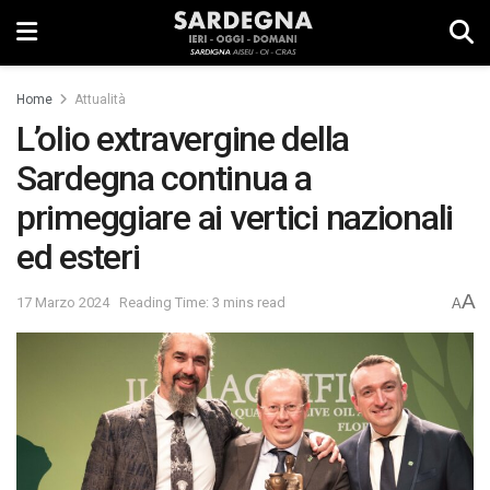
Home
Attualità
L’olio extravergine della
Sardegna continua a
primeggiare ai vertici nazionali
ed esteri
A
17 Marzo 2024
Reading Time: 3 mins read
A