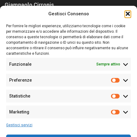
Giampaolo Cirronis
Gestisci Consenso
Sardegna Ieri-Oggi-Domani nasce per informare “liberamente” i
lettori su quanto accade in Sardegna, con un occhio rivolto al
Per fornire le migliori esperienze, utilizziamo tecnologie come i cookie
nostro passato e, soprattutto, al nostro futuro
per memorizzare e/o accedere alle informazioni del dispositivo. Il
consenso a queste tecnologie ci permetterà di elaborare dati come il
Follow Us
comportamento di navigazione o ID unici su questo sito. Non
acconsentire o ritirare il consenso può influire negativamente su alcune
caratteristiche e funzioni.
Funzionale
Sempre attivo
Editore:
Giampaolo Cirronis Ditta individuale
Preferenze
Sede:
Via Cristoforo Colombo 09013 Carbonia
Prefere
Direttore responsabile:
Giampaolo Cirronis
Partita IVA
02270380922
Statistiche
Statistic
N° di iscrizione al ROC:
9294
N° di iscrizione al Registro Stampa Tribunale di Cagliari:
N°
Marketing
128/2020 del 10/02/2020
Marketi
Tel.
+39 391 1265423
Gestisci servizi
Per la Pubblicità:
+39 328 6132020