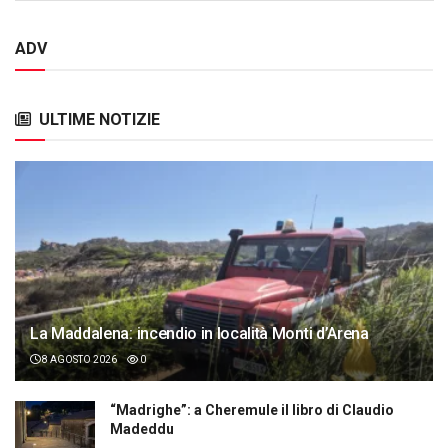
ADV
ULTIME NOTIZIE
La Maddalena: incendio in località Monti d’Arena
8 AGOSTO 2026
0
“Madrighe”: a Cheremule il libro di Claudio
Madeddu