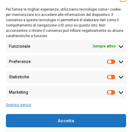
Sardegna Ieri-Oggi-Domani nasce per informare “liberamente” i
lettori su quanto accade in Sardegna, con un occhio rivolto al
Per fornire le migliori esperienze, utilizziamo tecnologie come i cookie
nostro passato e, soprattutto, al nostro futuro
per memorizzare e/o accedere alle informazioni del dispositivo. Il
consenso a queste tecnologie ci permetterà di elaborare dati come il
Follow Us
comportamento di navigazione o ID unici su questo sito. Non
acconsentire o ritirare il consenso può influire negativamente su alcune
caratteristiche e funzioni.
Funzionale
Sempre attivo
Editore:
Giampaolo Cirronis Ditta individuale
Preferenze
Sede:
Via Cristoforo Colombo 09013 Carbonia
Prefere
Direttore responsabile:
Giampaolo Cirronis
Partita IVA
02270380922
Statistiche
Statistic
N° di iscrizione al ROC:
9294
N° di iscrizione al Registro Stampa Tribunale di Cagliari:
N°
Marketing
128/2020 del 10/02/2020
Marketi
Tel.
+39 391 1265423
Gestisci servizi
Per la Pubblicità:
+39 328 6132020
Accetta