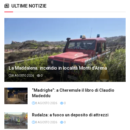
ULTIME NOTIZIE
La Maddalena: incendio in località Monti d’Arena
8 AGOSTO 2026
0
“Madrighe”: a Cheremule il libro di Claudio
Madeddu
8 AGOSTO 2026
0
Rudalza: a fuoco un deposito di attrezzi
8 AGOSTO 2026
0