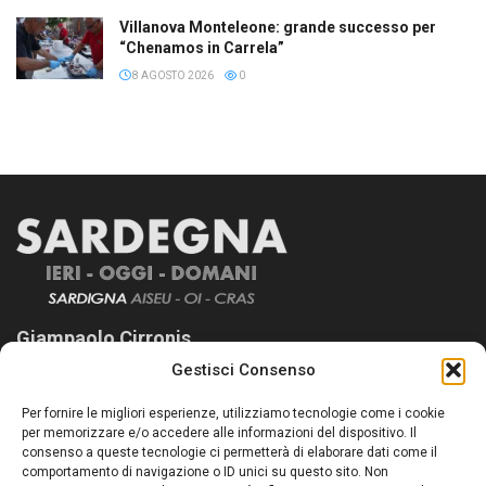
Villanova Monteleone: grande successo per
“Chenamos in Carrela”
8 AGOSTO 2026
0
Giampaolo Cirronis
Gestisci Consenso
Sardegna Ieri-Oggi-Domani nasce per informare “liberamente” i
lettori su quanto accade in Sardegna, con un occhio rivolto al
Per fornire le migliori esperienze, utilizziamo tecnologie come i cookie
nostro passato e, soprattutto, al nostro futuro
per memorizzare e/o accedere alle informazioni del dispositivo. Il
consenso a queste tecnologie ci permetterà di elaborare dati come il
Follow Us
comportamento di navigazione o ID unici su questo sito. Non