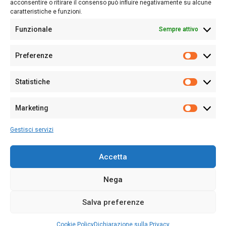
acconsentire o ritirare il consenso può influire negativamente su alcune
caratteristiche e funzioni.
Funzionale
Sempre attivo
Editore:
Giampaolo Cirronis Ditta individuale
Preferenze
Sede:
Via Cristoforo Colombo 09013 Carbonia
Prefere
Direttore responsabile:
Giampaolo Cirronis
Partita IVA
02270380922
Statistiche
Statistic
N° di iscrizione al ROC:
9294
N° di iscrizione al Registro Stampa Tribunale di Cagliari:
N°
Marketing
128/2020 del 10/02/2020
Marketi
Tel.
+39 391 1265423
Gestisci servizi
Per la Pubblicità:
+39 328 6132020
Accetta
Nega
Cookie Policy
Privacy Policy
Contatti
Salva preferenze
© 2020-2026
Sardegna Ieri-Oggi-Domani
- Tutti i diritti sono riservati -
Powered by
ENKEY
.
Cookie Policy
Dichiarazione sulla Privacy