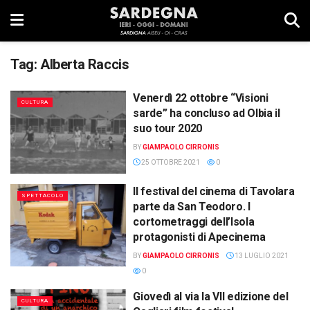
Tag:
Alberta Raccis
Venerdì 22 ottobre “Visioni
CULTURA
sarde” ha concluso ad Olbia il
suo tour 2020
BY
GIAMPAOLO CIRRONIS
25 OTTOBRE 2021
0
Il festival del cinema di Tavolara
SPETTACOLO
parte da San Teodoro. I
cortometraggi dell’Isola
protagonisti di Apecinema
BY
GIAMPAOLO CIRRONIS
13 LUGLIO 2021
0
Giovedì al via la VII edizione del
CULTURA