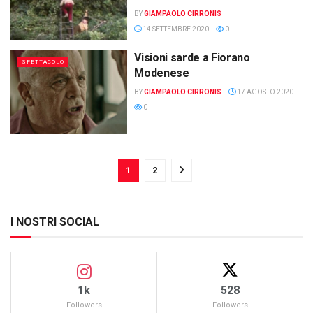
BY
GIAMPAOLO CIRRONIS
14 SETTEMBRE 2020
0
Visioni sarde a Fiorano
SPETTACOLO
Modenese
BY
GIAMPAOLO CIRRONIS
17 AGOSTO 2020
0
1
2
I NOSTRI SOCIAL
1k
528
Followers
Followers