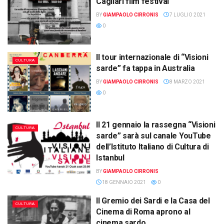
Cagliari film festival
BY
GIAMPAOLO CIRRONIS
7 LUGLIO 2021
0
Il tour internazionale di “Visioni
CULTURA
sarde” fa tappa in Australia
BY
GIAMPAOLO CIRRONIS
8 MARZO 2021
0
Il 21 gennaio la rassegna “Visioni
CULTURA
sarde” sarà sul canale YouTube
dell’Istituto Italiano di Cultura di
Istanbul
BY
GIAMPAOLO CIRRONIS
18 GENNAIO 2021
0
Il Gremio dei Sardi e la Casa del
CULTURA
Cinema di Roma aprono al
cinema sardo