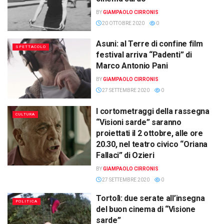
BY
GIAMPAOLO CIRRONIS
20 OTTOBRE 2020
0
Asuni: al Terre di confine film
SPETTACOLO
festival arriva “Padenti” di
Marco Antonio Pani
BY
GIAMPAOLO CIRRONIS
27 SETTEMBRE 2020
0
I cortometraggi della rassegna
CULTURA
“Visioni sarde” saranno
proiettati il 2 ottobre, alle ore
20.30, nel teatro civico “Oriana
Fallaci” di Ozieri
BY
GIAMPAOLO CIRRONIS
27 SETTEMBRE 2020
0
Tortolì: due serate all’insegna
POLITICA
del buon cinema di “Visione
sarde”