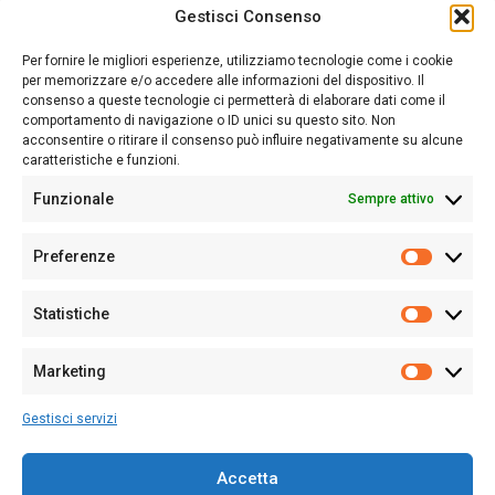
Gestisci Consenso
Sardegna Ieri-Oggi-Domani nasce per informare “liberamente” i
lettori su quanto accade in Sardegna, con un occhio rivolto al
Per fornire le migliori esperienze, utilizziamo tecnologie come i cookie
nostro passato e, soprattutto, al nostro futuro
per memorizzare e/o accedere alle informazioni del dispositivo. Il
consenso a queste tecnologie ci permetterà di elaborare dati come il
Follow Us
comportamento di navigazione o ID unici su questo sito. Non
acconsentire o ritirare il consenso può influire negativamente su alcune
caratteristiche e funzioni.
Funzionale
Sempre attivo
Editore:
Giampaolo Cirronis Ditta individuale
Preferenze
Sede:
Via Cristoforo Colombo 09013 Carbonia
Prefere
Direttore responsabile:
Giampaolo Cirronis
Partita IVA
02270380922
Statistiche
Statistic
N° di iscrizione al ROC:
9294
N° di iscrizione al Registro Stampa Tribunale di Cagliari:
N°
Marketing
128/2020 del 10/02/2020
Marketi
Tel.
+39 391 1265423
Gestisci servizi
Per la Pubblicità:
+39 328 6132020
Accetta