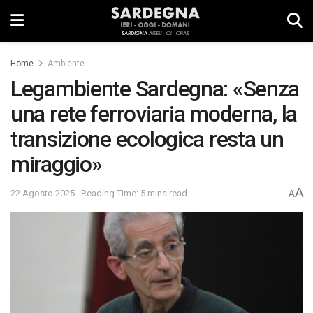
Home
Ambiente
Legambiente Sardegna: «Senza
una rete ferroviaria moderna, la
transizione ecologica resta un
miraggio»
A
22 Agosto 2025
Reading Time: 5 mins read
A