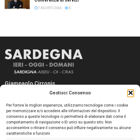
7 AGOSTO 2026
0
Giampaolo Cirronis
Gestisci Consenso
Sardegna Ieri-Oggi-Domani nasce per informare “liberamente” i
lettori su quanto accade in Sardegna, con un occhio rivolto al
Per fornire le migliori esperienze, utilizziamo tecnologie come i cookie
nostro passato e, soprattutto, al nostro futuro
per memorizzare e/o accedere alle informazioni del dispositivo. Il
consenso a queste tecnologie ci permetterà di elaborare dati come il
Follow Us
comportamento di navigazione o ID unici su questo sito. Non
acconsentire o ritirare il consenso può influire negativamente su alcune
caratteristiche e funzioni.