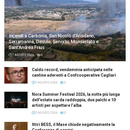
Incendi a Carbonia, San Nicolò d’Arcidano,
Serramanna, Desulo, Senorbì, Monserrato e
Sant’Andrea Frius
7 AGOSTO 2026
0
Caldo record, vendemmia anticipata nelle
cantine aderenti a Confcooperative Cagliari
7 AGOSTO 2026
0
Nora Summer Festival 2026, la notte più lunga
dell’estate sarda raddoppia, due palchi e 10
artisti per aspettare l’alba
7 AGOSTO 2026
0
Ittiri BESS, il Mase chiude negativamente la
Conferenza di servizi