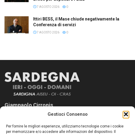
7 AGOSTO 2026
0
Ittiri BESS, il Mase chiude negativamente la
Conferenza di servizi
7 AGOSTO 2026
0
Giampaolo Cirronis
Gestisci Consenso
Sardegna Ieri-Oggi-Domani nasce per informare “liberamente” i
lettori su quanto accade in Sardegna, con un occhio rivolto al
Per fornire le migliori esperienze, utilizziamo tecnologie come i cookie
nostro passato e, soprattutto, al nostro futuro
per memorizzare e/o accedere alle informazioni del dispositivo. Il