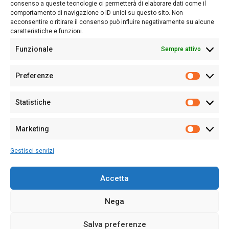
consenso a queste tecnologie ci permetterà di elaborare dati come il
Follow Us
comportamento di navigazione o ID unici su questo sito. Non
acconsentire o ritirare il consenso può influire negativamente su alcune
caratteristiche e funzioni.
Funzionale
Sempre attivo
Editore:
Giampaolo Cirronis Ditta individuale
Preferenze
Sede:
Via Cristoforo Colombo 09013 Carbonia
Prefere
Direttore responsabile:
Giampaolo Cirronis
Partita IVA
02270380922
Statistiche
Statistic
N° di iscrizione al ROC:
9294
N° di iscrizione al Registro Stampa Tribunale di Cagliari:
N°
Marketing
128/2020 del 10/02/2020
Marketi
Tel.
+39 391 1265423
Gestisci servizi
Per la Pubblicità:
+39 328 6132020
Accetta
Nega
Cookie Policy
Privacy Policy
Contatti
Salva preferenze
© 2020-2026
Sardegna Ieri-Oggi-Domani
- Tutti i diritti sono riservati -