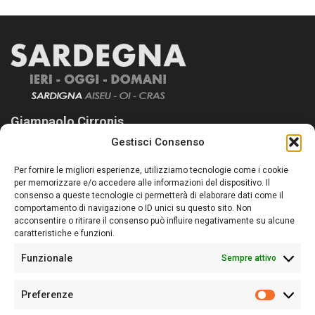
Giampaolo Cirronis
Gestisci Consenso
Sardegna Ieri-Oggi-Domani nasce per informare “liberamente” i
lettori su quanto accade in Sardegna, con un occhio rivolto al
Per fornire le migliori esperienze, utilizziamo tecnologie come i cookie
nostro passato e, soprattutto, al nostro futuro
per memorizzare e/o accedere alle informazioni del dispositivo. Il
consenso a queste tecnologie ci permetterà di elaborare dati come il
Follow Us
comportamento di navigazione o ID unici su questo sito. Non
acconsentire o ritirare il consenso può influire negativamente su alcune
caratteristiche e funzioni.
Funzionale
Sempre attivo
Editore:
Giampaolo Cirronis Ditta individuale
Preferenze
Sede:
Via Cristoforo Colombo 09013 Carbonia
Prefere
Direttore responsabile:
Giampaolo Cirronis